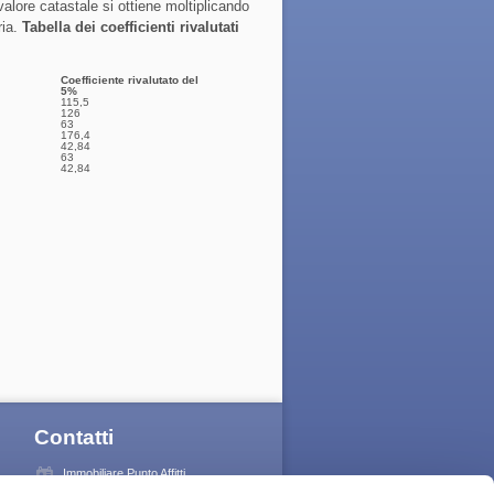
 valore catastale si ottiene moltiplicando
ria.
Tabella dei coefficienti rivalutati
Coefficiente rivalutato del
5%
115,5
126
63
176,4
42,84
63
42,84
Contatti
Immobiliare Punto Affitti