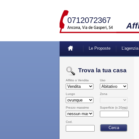
0712072367
Aff
Le Proposte
L’agenzia
Trova la tua casa
Affitto o Vendita
Uso
Luogo
Zona
Prezzo massimo
Superficie (± 20
mq
)
Cod.