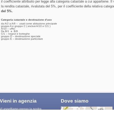
il coefficiente attribuito per legge alla categoria catastale a cui appartiene. Il
la rendita catastale, rivalutata del 5%, per il coefficiente della relativa catego
del 5%.
Categoria catastale e destinazione d’uso
da A/2 a A/6 – usati come abitazione principale
gruppo A e gruppo C ( esclusi A/10 e C/1 )
A/10 – uffici
Da B/1 a B/8
C/1 – negozi e botteghe
gruppo D – destinazione speciale
gruppo E – destinazione particolare
Vieni in agenzia
Dove siamo
Vi aspettiamo presso la nostra
agenzia, in Via De Gasperi 54, dal