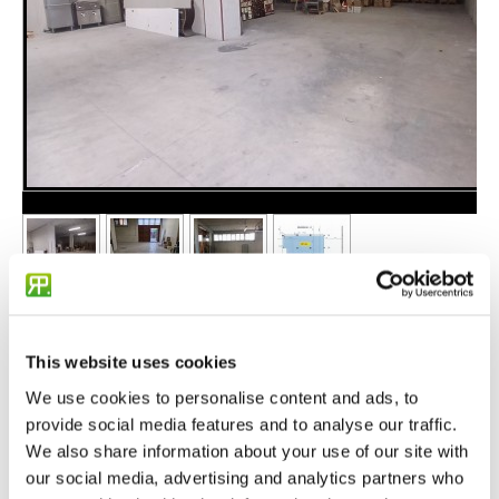
750 €/ Mese
This website uses cookies
Cod.: M090
We use cookies to personalise content and ads, to
Contratto: Affitto
provide social media features and to analyse our traffic.
Uso: Commerciale
We also share information about your use of our site with
Superficie: 207
mq
our social media, advertising and analytics partners who
Disponibilità: disponibile dal... 01/08/2026