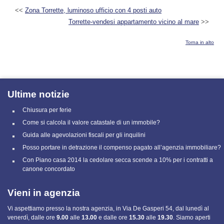
<<
Zona Torrette, luminoso ufficio con 4 posti auto
Torrette-vendesi appartamento vicino al mare
>>
Torna in alto
Ultime notizie
Chiusura per ferie
Come si calcola il valore catastale di un immobile?
Guida alle agevolazioni fiscali per gli inquilini
Posso portare in detrazione il compenso pagato all’agenzia immobiliare?
Con Piano casa 2014 la cedolare secca scende a 10% per i contratti a
canone concordato
Vieni in agenzia
Vi aspettiamo presso la nostra agenzia, in Via De Gasperi 54, dal lunedì al
venerdì, dalle ore
9.00
alle
13.00
e
dalle ore
15.30
alle
19.30
. Siamo aperti