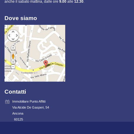
anche il sabato mattina, dalle ore
9.00
alle
12.30
.
Dove siamo
Contatti
Immobiliare Punto Affitti
Via Alcide De Gasperi, 54
Ancona
60125
tel. 0712072367 - fax 0712081111
info@immobiliarepuntoaffitti.it