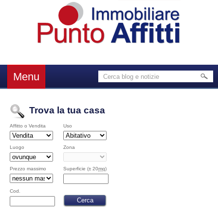
Menu
Trova la tua casa
Affitto o Vendita
Uso
Luogo
Zona
Prezzo massimo
Superficie (± 20
mq
)
Cod.