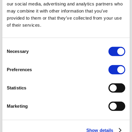
Contratto: Vendita
our social media, advertising and analytics partners who
Uso: Commerciale
may combine it with other information that you’ve
Superficie: 100
mq
provided to them or that they’ve collected from your use
Disponibilità: immediata
of their services.
Arredamento: non arredato
Piano: terra
Vani: 2
Spese condominiali: 300 €/anno
Consent
Anno di costruzione: 1965
Necessary
Selection
Preferences
Centro storico, nei pressi di via Saffi proponiamo in vendita ufficio di
100 mq, sito al piano terra con ingresso indipendente, composto da
due vani, bagno e ripostiglio. Il locale è in buone condizioni ed è
Statistics
dotato di aria condizionata caldo/freddo. Classe energetica A1.
Disponibilità immediata.
Marketing
Accessori
Climatizzazione
Ripostiglio
Show details