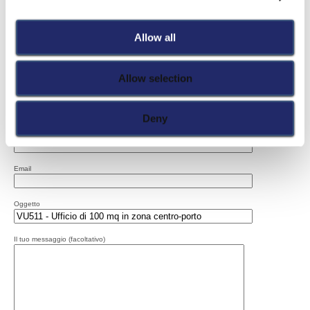
Contatta agente per la proposta
Allow all
Paola
Ufficio:0712072367
Allow selection
Fax:0712081111
Deny
Nome e Cognome
Email
Oggetto
Il tuo messaggio (facoltativo)