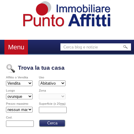
Menu
Trova la tua casa
Affitto o Vendita
Uso
Luogo
Zona
Prezzo massimo
Superficie (± 20
mq
)
Cod.