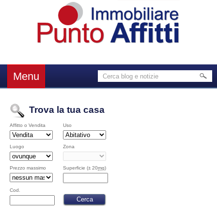
Menu
Trova la tua casa
Affitto o Vendita
Uso
Luogo
Zona
Prezzo massimo
Superficie (± 20
mq
)
Cod.