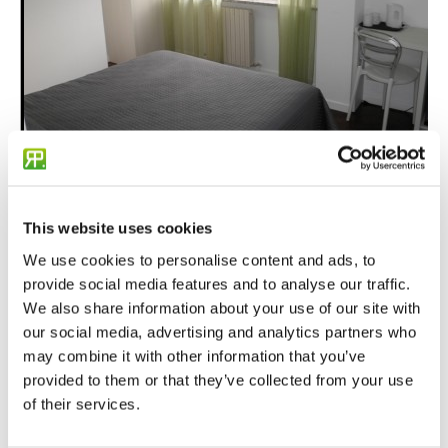
This website uses cookies
We use cookies to personalise content and ads, to
provide social media features and to analyse our traffic.
We also share information about your use of our site with
Chiama per il prezzo
our social media, advertising and analytics partners who
may combine it with other information that you’ve
Cod.: AZ2524M
Contratto: Affitto
provided to them or that they’ve collected from your use
Uso: Abitativo
of their services.
Disponibilità: immediata
Arredamento: arredato